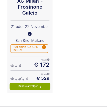
AC Milan -
Frosinone
Calcio
21 oder 22 November
San Siro, Mailand
Bezahlen Sie 50%
heute!
P.P. AB
€ 172
P.P. AB
€ 529
Pakete anzeigen