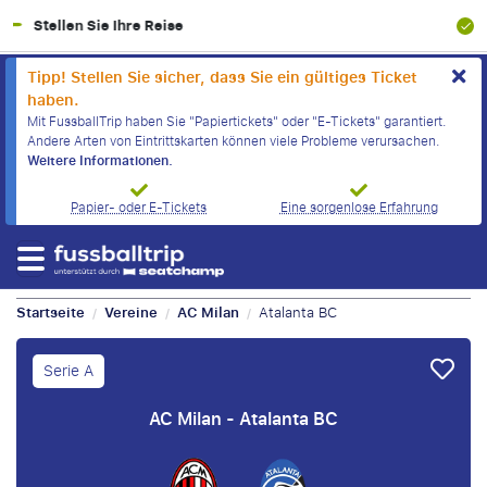
100% Finanzielle Absicherung
Tipp! Stellen Sie sicher, dass Sie ein gültiges Ticket
haben.
Mit FussballTrip haben Sie "Papiertickets" oder "E-Tickets" garantiert.
Andere Arten von Eintrittskarten können viele Probleme verursachen.
Weitere Informationen.
Papier- oder E-Tickets
Eine sorgenlose Erfahrung
Startseite
Vereine
AC Milan
Atalanta BC
/
/
/
Serie A
AC Milan - Atalanta BC