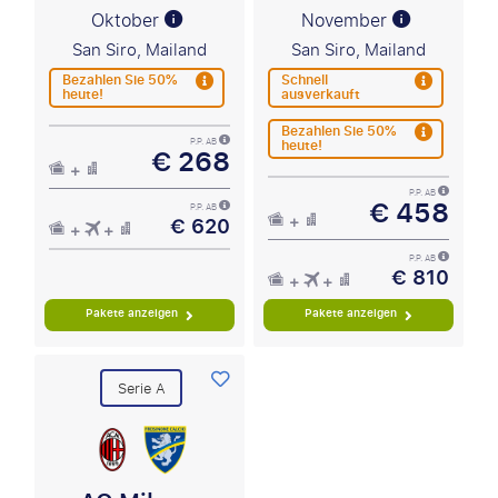
Oktober
November
San Siro, Mailand
San Siro, Mailand
Bezahlen Sie 50%
Schnell
heute!
ausverkauft
Bezahlen Sie 50%
heute!
P.P. AB
€ 268
P.P. AB
€ 458
P.P. AB
€ 620
P.P. AB
€ 810
Pakete anzeigen
Pakete anzeigen
Serie A