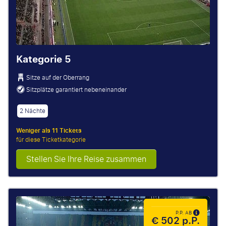
Kategorie 5
Sitze auf der Oberrang
Sitzplätze garantiert nebeneinander
2 Nächte
Weniger als 11 Tickets
für diese Ticketkategorie
Stellen Sie Ihre Reise zusammen
P.P. AB
€ 502 p.P.