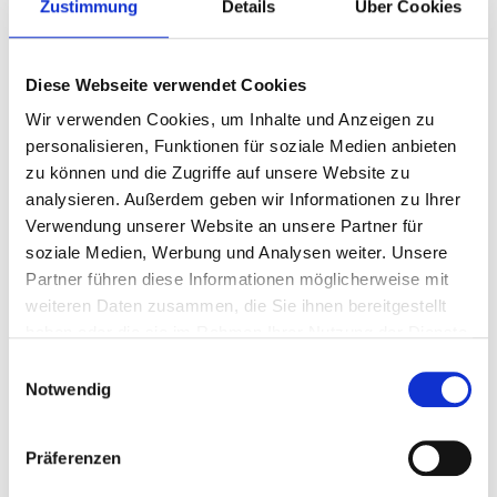
Zustimmung
Details
Über Cookies
Sitzplätze garantiert nebeneinander
2 Nächte
Diese Webseite verwendet Cookies
Weniger als 9 Tickets
Wir verwenden Cookies, um Inhalte und Anzeigen zu
für diese Ticketkategorie
personalisieren, Funktionen für soziale Medien anbieten
Stellen Sie Ihre Reise zusammen
zu können und die Zugriffe auf unsere Website zu
analysieren. Außerdem geben wir Informationen zu Ihrer
Verwendung unserer Website an unsere Partner für
soziale Medien, Werbung und Analysen weiter. Unsere
Partner führen diese Informationen möglicherweise mit
P.P. AB
€ 2244 p.P.
weiteren Daten zusammen, die Sie ihnen bereitgestellt
haben oder die sie im Rahmen Ihrer Nutzung der Dienste
gesammelt haben.
Einwilligungsauswahl
Notwendig
Präferenzen