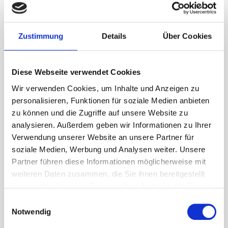
Zustimmung
Details
Über Cookies
Diese Webseite verwendet Cookies
Wir verwenden Cookies, um Inhalte und Anzeigen zu
personalisieren, Funktionen für soziale Medien anbieten
zu können und die Zugriffe auf unsere Website zu
analysieren. Außerdem geben wir Informationen zu Ihrer
Verwendung unserer Website an unsere Partner für
soziale Medien, Werbung und Analysen weiter. Unsere
Partner führen diese Informationen möglicherweise mit
weiteren Daten zusammen, die Sie ihnen bereitgestellt
haben oder die sie im Rahmen Ihrer Nutzung der Dienste
"Die Gesamtorganisation lief unproblematisch, alles
gesammelt haben.
Einwilligungsauswahl
wurde zu 100 % erfüllt; noch viel mehr, da wir sogar im
Notwendig
Sala Berlin ein wenig VIP-Luft schnuppern durften -