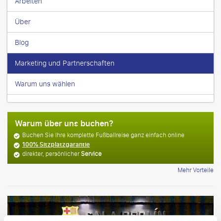
Arbeiten
Über
Blog
Marketing und Partnerschaften
Warum uns wählen
Warum über uns buchen?
Buchen Sie Ihre komplette Fußballreise ganz einfach online
100% Sitzplatzgarantie
direkter, persönlicher
Service
Mehr Vorteile