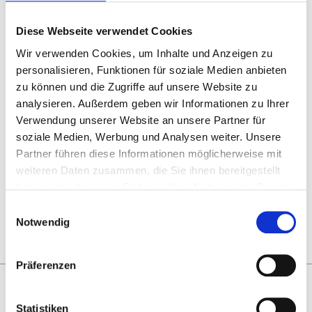
Athletic Bilbao
Diese Webseite verwendet Cookies
- Elche CF
Wir verwenden Cookies, um Inhalte und Anzeigen zu
personalisieren, Funktionen für soziale Medien anbieten
12 oder 13
zu können und die Zugriffe auf unsere Website zu
analysieren. Außerdem geben wir Informationen zu Ihrer
September
Verwendung unserer Website an unsere Partner für
San Mamés Stadium,
soziale Medien, Werbung und Analysen weiter. Unsere
Bilbao
Partner führen diese Informationen möglicherweise mit
P.P. AB
weiteren Daten zusammen, die Sie ihnen bereitgestellt
€ 292
haben oder die sie im Rahmen Ihrer Nutzung der Dienste
gesammelt haben.
Pakete anzeigen
Einwilligungsauswahl
Notwendig
Präferenzen
Warum FußballTrip?
Statistiken