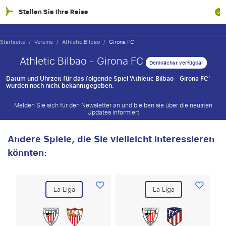
hre Reise
100% Finanzielle 
Startseite
/
Vereine
/
Athletic Bilbao
/
Girona FC
Athletic Bilbao - Girona FC
Demnächst verfügbar
Datum und Uhrzeit für das folgende Spiel 'Athletic Bilbao - Girona FC'
wurden noch nicht bekanntgegeben.
Melden Sie sich für den Newsletter an und bleiben sie über die neusten
Updates informiert
Andere Spiele, die Sie vielleicht interessieren
könnten:
La Liga
La Liga