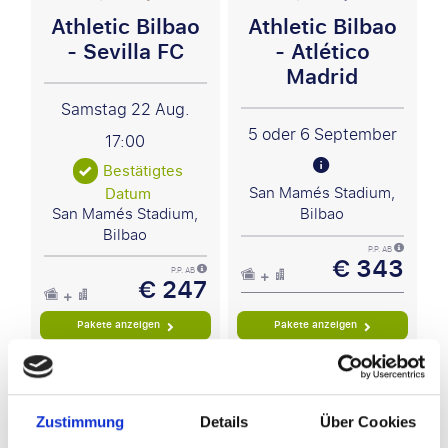
Athletic Bilbao
Athletic Bilbao
- Sevilla FC
- Atlético
Madrid
Samstag 22 Aug.
5 oder 6 September
17:00
Bestätigtes
San Mamés Stadium,
Datum
San Mamés Stadium,
Bilbao
Bilbao
P.P. AB
€ 343
P.P. AB
€ 247
Pakete anzeigen
Pakete anzeigen
La Liga
Zustimmung
Details
Über Cookies