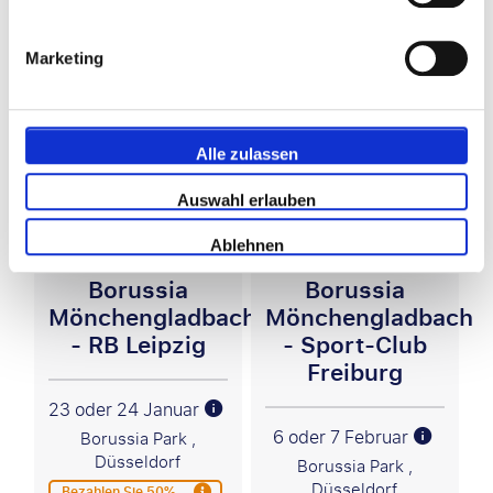
Marketing
Andere Spiele, die Sie vielleicht interessieren
könnten:
Alle zulassen
Bundesliga
Bundesliga
Auswahl erlauben
Ablehnen
Borussia
Borussia
Mönchengladbach
Mönchengladbach
- RB Leipzig
- Sport-Club
Freiburg
23 oder 24 Januar
6 oder 7 Februar
Borussia Park ,
Düsseldorf
Borussia Park ,
Düsseldorf
Bezahlen Sie 50%