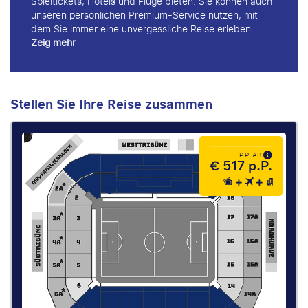
Spieltickets, Hotels und Flüge bieten. Sie können auch
unseren persönlichen Premium-Service nutzen, mit
dem Sie immer eine unvergessliche Reise erleben.
Zeig mehr
Stellen Sie Ihre Reise zusammen
P.P. AB
€ 517 p.P.