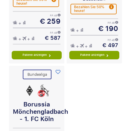
heute!
Bezahlen Sie 50%
heute!
P.P. AB
€ 259
P.P. AB
€ 190
P.P. AB
€ 587
P.P. AB
€ 497
Pakete anzeigen
Pakete anzeigen
Bundesliga
Borussia
Mönchengladbach
- 1. FC Köln