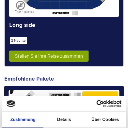
Long side
2 Nächte
Stellen Sie Ihre Reise zusammen
Empfohlene Pakete
P.P. AB
€ 547 p.P.
Zustimmung
Details
Über Cookies