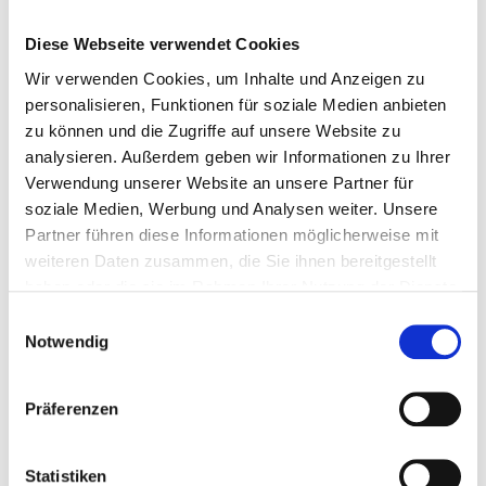
Diese Webseite verwendet Cookies
Wir verwenden Cookies, um Inhalte und Anzeigen zu
personalisieren, Funktionen für soziale Medien anbieten
zu können und die Zugriffe auf unsere Website zu
analysieren. Außerdem geben wir Informationen zu Ihrer
Verwendung unserer Website an unsere Partner für
soziale Medien, Werbung und Analysen weiter. Unsere
Long side
Partner führen diese Informationen möglicherweise mit
weiteren Daten zusammen, die Sie ihnen bereitgestellt
Abfahrt: Fr.. 15 Januar 2027
haben oder die sie im Rahmen Ihrer Nutzung der Dienste
Rückkehr: Mo.. 18 Januar 2027
Sitzlätze für die Veranstaltung
gesammelt haben.
Einwilligungsauswahl
Keine Buchungsgebühren
Notwendig
3 Nächte
Präferenzen
Stellen Sie Ihre Reise zusammen
Statistiken