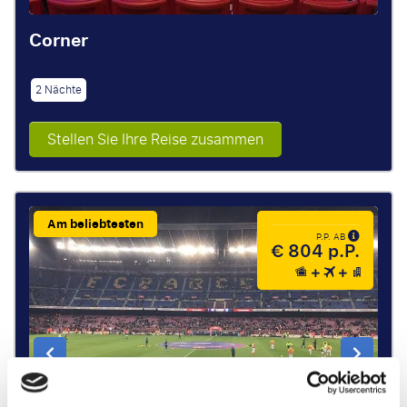
Corner
2 Nächte
Stellen Sie Ihre Reise zusammen
Am beliebtesten
P.P. AB
€ 804 p.P.