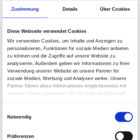
Zustimmung
Details
Über Cookies
Diese Webseite verwendet Cookies
Lateral
Wir verwenden Cookies, um Inhalte und Anzeigen zu
personalisieren, Funktionen für soziale Medien anbieten
2 Nächte
zu können und die Zugriffe auf unsere Website zu
analysieren. Außerdem geben wir Informationen zu Ihrer
Stellen Sie Ihre Reise zusammen
Verwendung unserer Website an unsere Partner für
soziale Medien, Werbung und Analysen weiter. Unsere
Partner führen diese Informationen möglicherweise mit
weiteren Daten zusammen, die Sie ihnen bereitgestellt
haben oder die sie im Rahmen Ihrer Nutzung der Dienste
P.P. AB
€ 823 p.P.
gesammelt haben.
Einwilligungsauswahl
Notwendig
Präferenzen