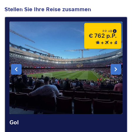
Stellen Sie Ihre Reise zusammen
P.P. AB
€ 762 p.P.
Gol