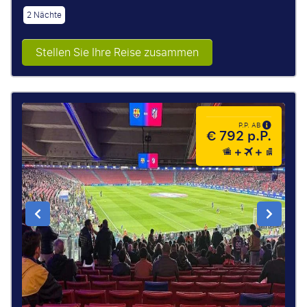
2 Nächte
Stellen Sie Ihre Reise zusammen
P.P. AB
€ 792 p.P.