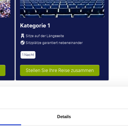
Kategorie 1
Sitze auf der Längsseite
Sitzplätze garantiert nebeneinander
1 Nacht
Stellen Sie Ihre Reise zusammen
Kategorie 2
P.P. AB
3 p.P.
Details
Abfahrt: Fr.. 4 September 2026
Rückkehr: Mo.. 7 September 2026