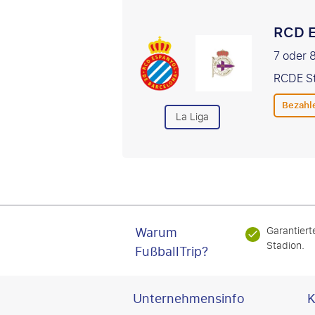
RCD E
7 oder
RCDE St
Bezahl
La Liga
Warum
Garantiert
Stadion.
FußballTrip?
Unternehmensinfo
K