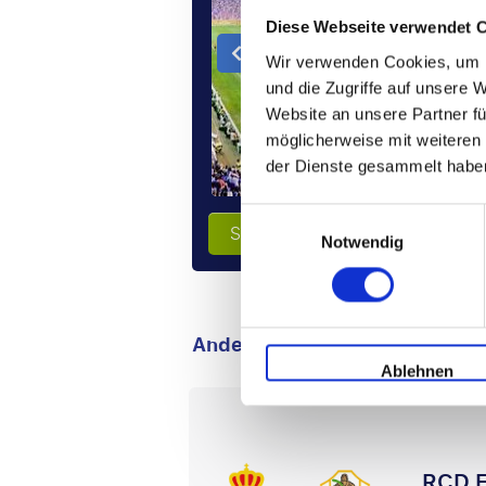
Diese Webseite verwendet 
Wir verwenden Cookies, um I
und die Zugriffe auf unsere 
Website an unsere Partner fü
möglicherweise mit weiteren
der Dienste gesammelt habe
Einwilligungsauswahl
Stellen Sie Ihre Reise zusamme
Notwendig
Andere Spiele, die Sie viellei
Ablehnen
RCD E