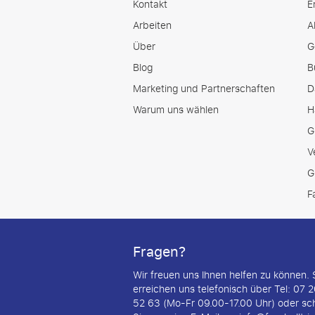
Kontakt
E
Arbeiten
A
Über
G
Blog
B
Marketing und Partnerschaften
D
Warum uns wählen
H
G
V
G
F
Fragen?
Wir freuen uns Ihnen helfen zu können. 
erreichen uns telefonisch über Tel: 07 
52 63 (Mo-Fr 09.00-17.00 Uhr) oder sc