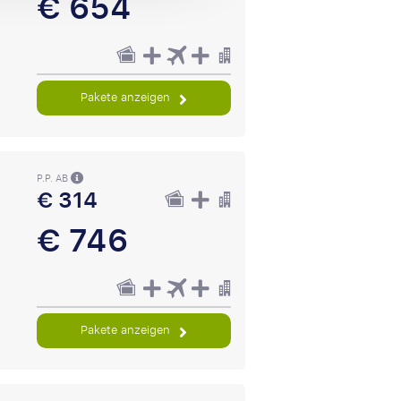
€ 654
Pakete anzeigen
P.P. AB
€ 314
€ 746
Pakete anzeigen