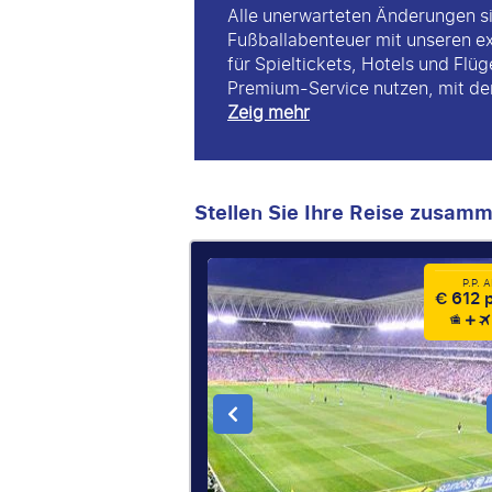
Alle unerwarteten Änderungen si
Fußballabenteuer mit unseren e
für Spieltickets, Hotels und Flü
Premium-Service nutzen, mit dem
Zeig mehr
Stellen Sie Ihre Reise zusam
P.P. 
€ 612 p