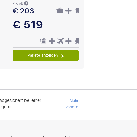
P.P. AB
€ 203
€ 519
Pakete anzeigen
 abgesichert bei einer
Mehr
legung.
Vorteile