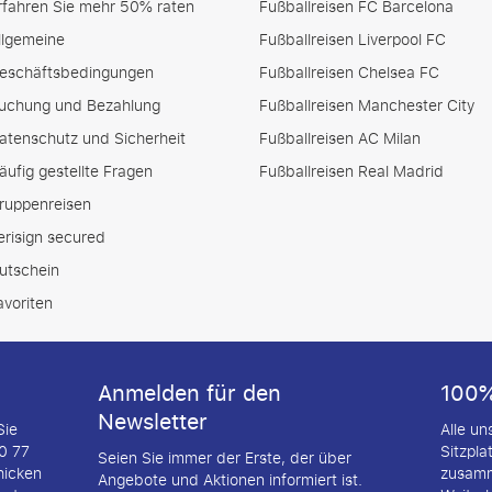
rfahren Sie mehr 50% raten
Fußballreisen FC Barcelona
llgemeine
Fußballreisen Liverpool FC
eschäftsbedingungen
Fußballreisen Chelsea FC
uchung und Bezahlung
Fußballreisen Manchester City
atenschutz und Sicherheit
Fußballreisen AC Milan
äufig gestellte Fragen
Fußballreisen Real Madrid
ruppenreisen
erisign secured
utschein
avoriten
Anmelden für den
100%
Newsletter
Sie
Alle u
20 77
Sitzpla
Seien Sie immer der Erste, der über
hicken
zusamm
Angebote und Aktionen informiert ist.