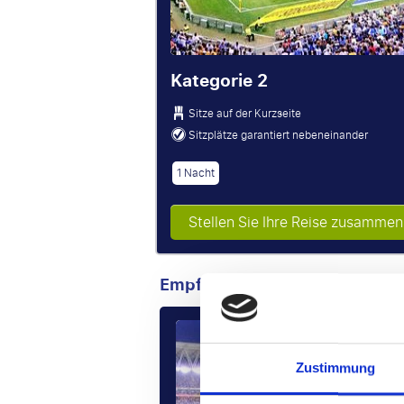
Kategorie 2
Sitze auf der Kurzseite
Sitzplätze garantiert nebeneinander
1 Nacht
Stellen Sie Ihre Reise zusammen
Empfohlene Pakete
€ 83
Zustimmung