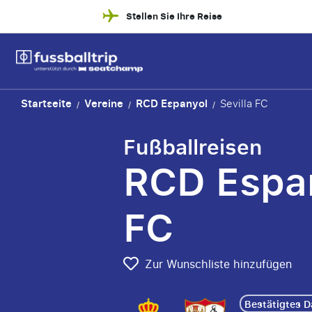
Stellen Sie Ihre Reise
Startseite
Vereine
RCD Espanyol
Sevilla FC
/
/
/
Fußballreisen
RCD Espan
FC
Zur Wunschliste hinzufügen
Bestätigtes 