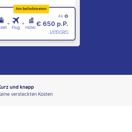
Am beliebtesten
Ab
€ 650 p.P.
+
+
cket
Flug
Hotel
Leistungen
Kurz und knapp
Keine versteckten Kosten