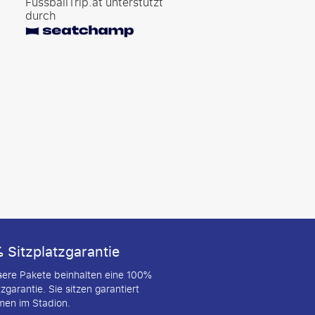
FussballTrip.at unterstützt
durch
 Sitzplatzgarantie
nsere Pakete beinhalten eine 100%
tzgarantie. Sie sitzen garantiert
en im Stadion.