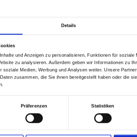
Details
es Beieinandersitzen im
Keine
Sie sind
Cookies
Buchungsgebühren
Spielver
nhalte und Anzeigen zu personalisieren, Funktionen für soziale
Website zu analysieren. Außerdem geben wir Informationen zu I
undendienst
Beliebte Ziele
r soziale Medien, Werbung und Analysen weiter. Unsere Partner
 Daten zusammen, die Sie ihnen bereitgestellt haben oder die s
rfahren Sie mehr 50% raten
Fußballreisen FC Barcelona
n.
llgemeine
Fußballreisen Liverpool FC
eschäftsbedingungen
Fußballreisen Chelsea FC
uchung und Bezahlung
Fußballreisen Manchester City
Präferenzen
Statistiken
atenschutz und Sicherheit
Fußballreisen AC Milan
äufig gestellte Fragen
Fußballreisen Real Madrid
ruppenreisen