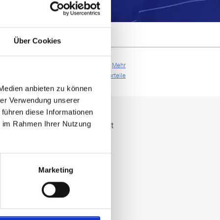
Über Cookies
 abgesichert bei einer
Mehr
legung.
Vorteile
 Medien anbieten zu können
hrer Verwendung unserer
 führen diese Informationen
FussballTrip.at unterstützt
ie im Rahmen Ihrer Nutzung
durch
Marketing