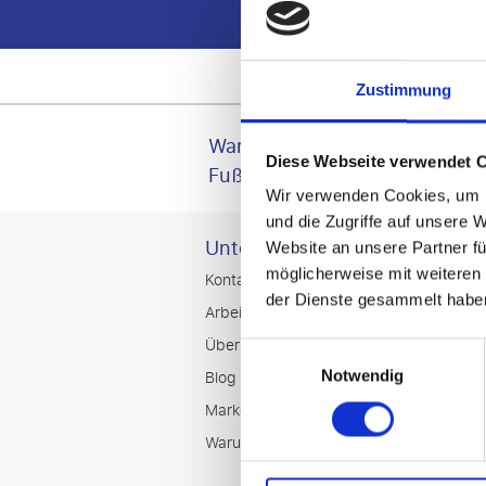
Zustimmung
Warum
Garantiert
Diese Webseite verwendet 
Stadion.
FußballTrip?
Wir verwenden Cookies, um I
und die Zugriffe auf unsere 
Unternehmensinfo
K
Website an unsere Partner fü
möglicherweise mit weiteren
Kontakt
E
der Dienste gesammelt habe
Arbeiten
A
Über
G
Einwilligungsauswahl
Blog
B
Notwendig
Marketing und Partnerschaften
D
Warum uns wählen
H
G