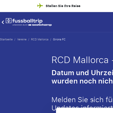
Stellen Sie Ihre Reise
Startseite
/
Vereine
/
RCD Mallorca
/
Girona FC
RCD Mallorca 
Datum und Uhrzeit
wurden noch nic
Melden Sie sich fü
Updates informiert