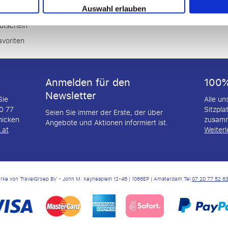
erisign secured
Auswahl erlauben
utschein
avoriten
Anmelden für den
100%
Newsletter
Sie
Alle u
20 77
Sitzpla
Seien Sie immer der Erste, der über
hicken
zusamm
Angebote und Aktionen informiert ist.
.at
Weiter
arke von TravelGroep BV - John M. Keynesplein 12-46 | 1066EP | Amsterdam Tel
07 20 77 52 6