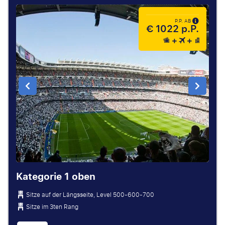
P.P. AB
€ 1022 p.P.
Kategorie 1 oben
Sitze auf der Längsseite, Level 500-600-700
Sitze im 3ten Rang