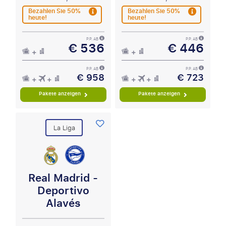
Bezahlen Sie 50%
Bezahlen Sie 50%
heute!
heute!
P.P. AB
P.P. AB
€ 536
€ 446
P.P. AB
P.P. AB
€ 958
€ 723
Pakete anzeigen
Pakete anzeigen
La Liga
Real Madrid -
Deportivo
Alavés