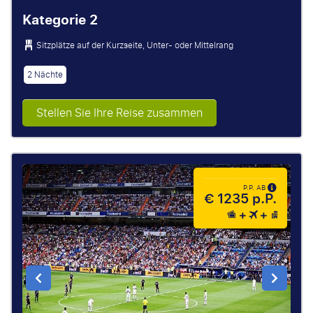
Kategorie 2
Sitzplätze auf der Kurzseite, Unter- oder Mittelrang
2 Nächte
Stellen Sie Ihre Reise zusammen
P.P. AB
€ 1235 p.P.