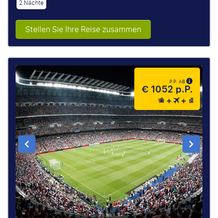
2 Nächte
Stellen Sie Ihre Reise zusammen
P.P. AB
€ 1052 p.P.