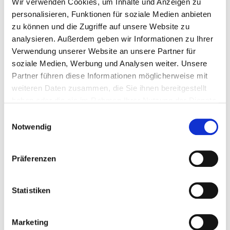
Wir verwenden Cookies, um Inhalte und Anzeigen zu
Stellen Sie Ihre Reise zusammen
personalisieren, Funktionen für soziale Medien anbieten
zu können und die Zugriffe auf unsere Website zu
analysieren. Außerdem geben wir Informationen zu Ihrer
Verwendung unserer Website an unsere Partner für
soziale Medien, Werbung und Analysen weiter. Unsere
P.P. AB
€ 1357 p.P.
Partner führen diese Informationen möglicherweise mit
weiteren Daten zusammen, die Sie ihnen bereitgestellt
haben oder die sie im Rahmen Ihrer Nutzung der Dienste
gesammelt haben.
Einwilligungsauswahl
Notwendig
Präferenzen
Statistiken
Marketing
Kategorie 1 Premium