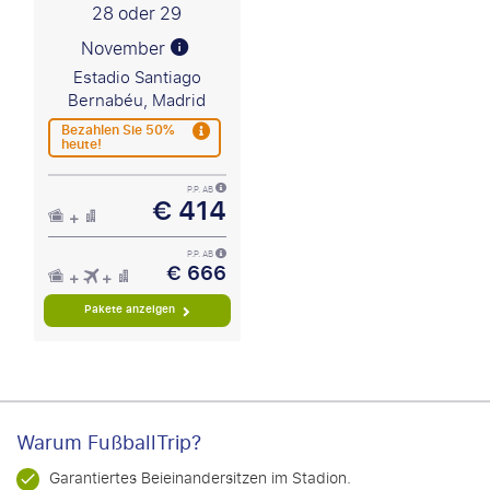
28 oder 29
November
Estadio Santiago
Bernabéu, Madrid
Bezahlen Sie 50%
heute!
P.P. AB
€ 414
P.P. AB
€ 666
Pakete anzeigen
Warum FußballTrip?
Garantiertes Beieinandersitzen im Stadion.