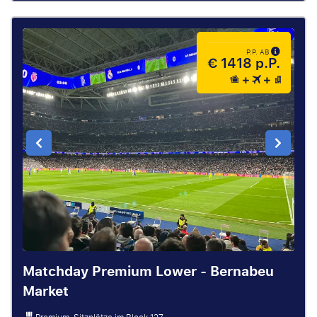
P.P. AB
€ 1418 p.P.
Matchday Premium Lower - Bernabeu
Market