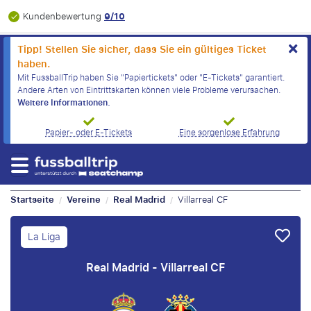
9/10
Kundenbewertung
Tipp! Stellen Sie sicher, dass Sie ein gültiges Ticket
haben.
Mit FussballTrip haben Sie "Papiertickets" oder "E-Tickets" garantiert.
Andere Arten von Eintrittskarten können viele Probleme verursachen.
Weitere Informationen.
Papier- oder E-Tickets
Eine sorgenlose Erfahrung
Startseite
Vereine
Real Madrid
Villarreal CF
/
/
/
La Liga
Real Madrid - Villarreal CF