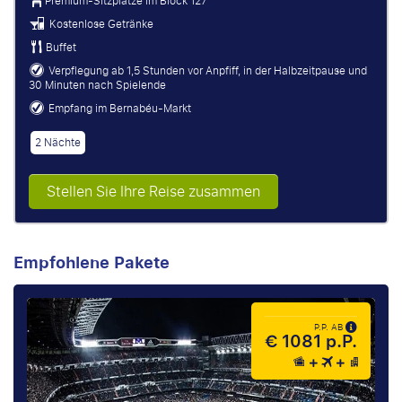
Premium-Sitzplätze im Block 127
Kostenlose Getränke
Buffet
Verpflegung ab 1,5 Stunden vor Anpfiff, in der Halbzeitpause und
30 Minuten nach Spielende
Empfang im Bernabéu-Markt
2 Nächte
Stellen Sie Ihre Reise zusammen
Empfohlene Pakete
P.P. AB
€ 1081 p.P.