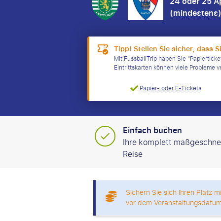
24 oder 25 A
(
mindestens
Tipp! Stellen Sie sicher, dass S
Mit FussballTrip haben Sie "Papierticke
Eintrittskarten können viele Probleme 
Papier- oder E-Tickets
Einfach buchen
Ihre komplett maßgeschne
Reise
Sichern Sie sich Ihren Platz 
vor dem Veranstaltungsdatum