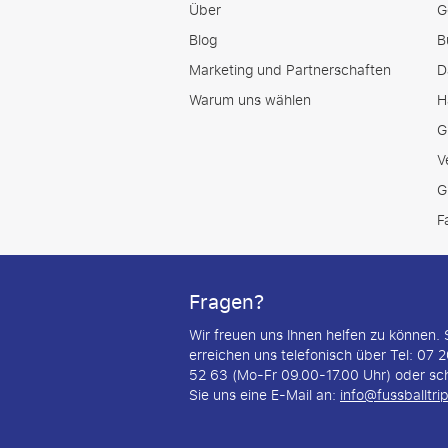
Über
G
Blog
B
Marketing und Partnerschaften
D
Warum uns wählen
H
G
V
G
F
Fragen?
Wir freuen uns Ihnen helfen zu können. 
erreichen uns telefonisch über Tel: 07 
52 63 (Mo-Fr 09.00-17.00 Uhr) oder sc
Sie uns eine E-Mail an:
info@fussballtrip