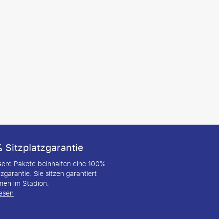
 Sitzplatzgarantie
nsere Pakete beinhalten eine 100%
tzgarantie. Sie sitzen garantiert
en im Stadion.
lesen