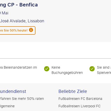
ing CP - Benfica
9 Mai
 José Alvalade, Lissabon
en Sie 50% heute!
es Beieinandersitzen im
Keine
Sie sind
Buchungsgebühren
Spielver
undendienst
Beliebte Ziele
rfahren Sie mehr 50% raten
Fußballreisen FC Barcelona
llgemeine
Fußballreisen Liverpool FC