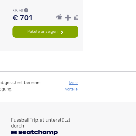
P.P. AB
€ 701
Pakete anzeigen
 abgesichert bei einer
Mehr
legung.
Vorteile
FussballTrip.at unterstützt
durch