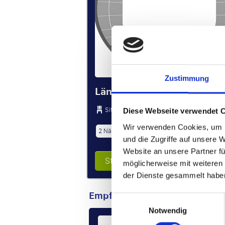
Zustimmung
Längsseite
Sitzplätze auf der Längsseite
Diese Webseite verwendet 
Wir verwenden Cookies, um I
2 Nächte
und die Zugriffe auf unsere 
Website an unsere Partner fü
Stellen Sie Ihre Reise zusammen
möglicherweise mit weiteren
der Dienste gesammelt habe
Empfohlene Pakete
Einwilligungsauswahl
Notwendig