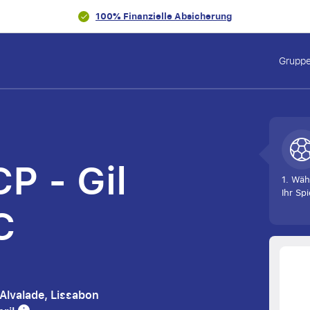
100% Finanzielle Absicherung
Gruppe
P - Gil
1. Wäh
Ihr Spi
C
 Alvalade, Lissabon