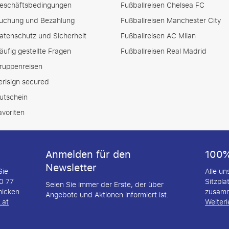
eschäftsbedingungen
Fußballreisen Chelsea FC
uchung und Bezahlung
Fußballreisen Manchester City
atenschutz und Sicherheit
Fußballreisen AC Milan
äufig gestellte Fragen
Fußballreisen Real Madrid
ruppenreisen
erisign secured
utschein
avoriten
Anmelden für den
100%
Newsletter
Sie
Alle u
20 77
Sitzpla
Seien Sie immer der Erste, der über
hicken
zusamm
Angebote und Aktionen informiert ist.
.at
Weiter