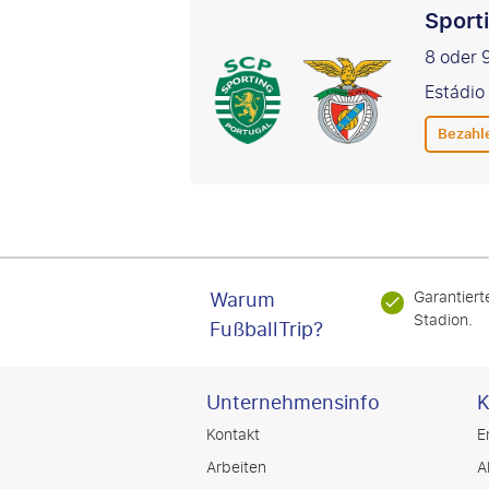
Sport
8 oder 
Estádio
Bezahl
Warum
Garantiert
Stadion.
FußballTrip?
Unternehmensinfo
K
Kontakt
E
Arbeiten
A