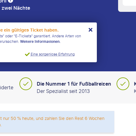
pril
) zwei Nächte
ie ein gültiges Ticket haben.
ts" oder "E-Tickets" garantiert. Andere Arten von
verursachen.
Weitere Informationen.
Eine sorgenlose Erfahrung
Die Nummer 1 für Fußballreisen
iderte
Der Spezialist seit 2013
mit nur 50 % heute, und zahlen Sie den Rest 6 Wochen
.