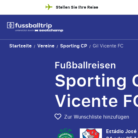
Stellen Sie Ihre Reise
Startseite
Vereine
Sporting CP
Gil Vicente FC
/
/
/
Fußballreisen
Sporting C
Vicente F
Zur Wunschliste hinzufügen
Estádio José