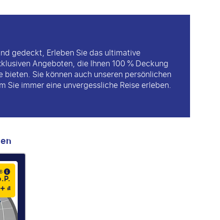
nd gedeckt, Erleben Sie das ultimative
xklusiven Angeboten, die Ihnen 100 % Deckung
ge bieten. Sie können auch unseren persönlichen
 Sie immer eine unvergessliche Reise erleben.
men
AB
.P.