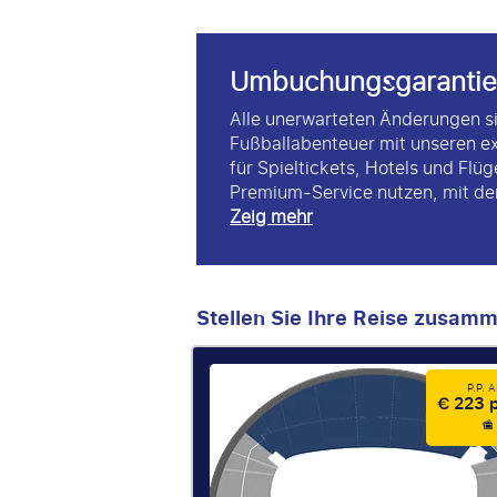
Umbuchungsgarantie
Alle unerwarteten Änderungen si
Fußballabenteuer mit unseren e
für Spieltickets, Hotels und Flü
Premium-Service nutzen, mit dem
Zeig mehr
Stellen Sie Ihre Reise zusam
P.P. 
€ 223 p