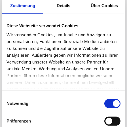
Zustimmung
Details
Über Cookies
Diese Webseite verwendet Cookies
M. Multerer
Wir verwenden Cookies, um Inhalte und Anzeigen zu
personalisieren, Funktionen für soziale Medien anbieten
AS Roma - SSC Napoli
zu können und die Zugriffe auf unsere Website zu
2 Februar 2025
analysieren. Außerdem geben wir Informationen zu Ihrer
Verwendung unserer Website an unsere Partner für
soziale Medien, Werbung und Analysen weiter. Unsere
Partner führen diese Informationen möglicherweise mit
10
weiteren Daten zusammen, die Sie ihnen bereitgestellt
haben oder die sie im Rahmen Ihrer Nutzung der Dienste
Wie immer ein Erlebnis
gesammelt haben.
Einwilligungsauswahl
Notwendig
Mein 3. Fußballtrip mit ihnen. Diesesmal
zum ersten Mal nicht London sondern Rom.
Wie jedesmal ein Erlebnis und wirklich sehr
Präferenzen
gute Betreuung zu einem mehr als fairen