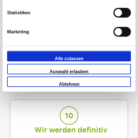
Preis.
Statistiken
Marketing
Alle zulassen
E. Luck
Auswahl erlauben
FC Barcelona - Deportivo Alavés
2 Februar 2025
Ablehnen
10
Wir werden definitiv