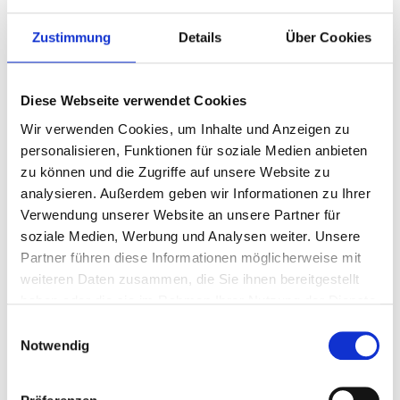
Zustimmung
Details
Über Cookies
Atlético Madrid
- Atlético
Diese Webseite verwendet Cookies
Osasuna
Wir verwenden Cookies, um Inhalte und Anzeigen zu
personalisieren, Funktionen für soziale Medien anbieten
zu können und die Zugriffe auf unsere Website zu
15 oder 16 oder 17
analysieren. Außerdem geben wir Informationen zu Ihrer
September
Verwendung unserer Website an unsere Partner für
Cívitas Metropolitano,
soziale Medien, Werbung und Analysen weiter. Unsere
Madrid
Partner führen diese Informationen möglicherweise mit
weiteren Daten zusammen, die Sie ihnen bereitgestellt
P.P. AB
€ 370
haben oder die sie im Rahmen Ihrer Nutzung der Dienste
gesammelt haben.
Einwilligungsauswahl
P.P. AB
Notwendig
€ 713
Pakete anzeigen