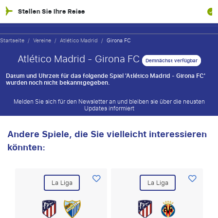
e Ihre Reise
100% Finanziel
Startseite
/
Vereine
/
Atlético Madrid
/
Girona FC
Atlético Madrid - Girona FC
Demnächst verfügbar
Datum und Uhrzeit für das folgende Spiel 'Atlético Madrid - Girona FC'
wurden noch nicht bekanntgegeben.
Melden Sie sich für den Newsletter an und bleiben sie über die neusten
Updates informiert
Andere Spiele, die Sie vielleicht interessieren
könnten:
La Liga
La Liga