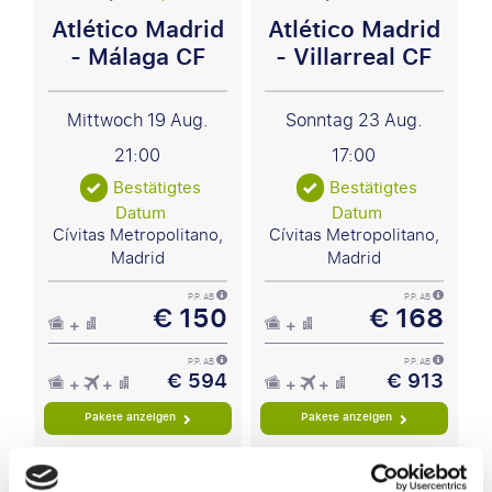
Atlético Madrid
Atlético Madrid
- Málaga CF
- Villarreal CF
Mittwoch 19 Aug.
Sonntag 23 Aug.
21:00
17:00
Bestätigtes
Bestätigtes
Datum
Datum
Cívitas Metropolitano,
Cívitas Metropolitano,
Madrid
Madrid
P.P. AB
P.P. AB
€ 150
€ 168
P.P. AB
P.P. AB
€ 594
€ 913
Pakete anzeigen
Pakete anzeigen
La Liga