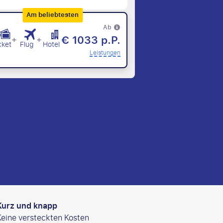
Am beliebtesten
Ab
€ 1033 p.P.
+
+
cket
Flug
Hotel
Leistungen
Kurz und knapp
Keine versteckten Kosten