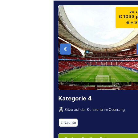
P.P. 
€ 1033 p
Kategorie 4
Sitze auf der Kurzseite im Oberrang
2 Nächte