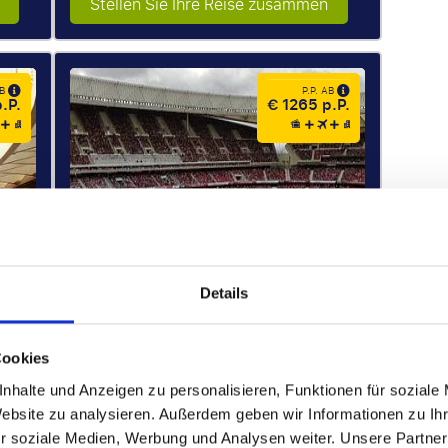
Stellen Sie Ihre Reise zusammen
AB
P.P. AB
.P.
€ 1265 p.P.
Details
Cookies
Kategorie 1
nhalte und Anzeigen zu personalisieren, Funktionen für soziale
ang
Sitzplätze auf der Längsseite, Unter- oder
Website zu analysieren. Außerdem geben wir Informationen zu I
Mittelrang
r soziale Medien, Werbung und Analysen weiter. Unsere Partner