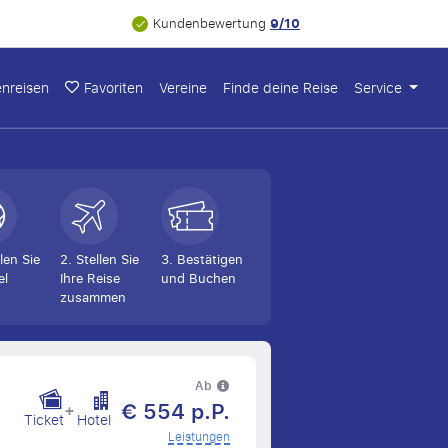
9/10
Kundenbewertung
nreisen
Favoriten
Vereine
Finde deine Reise
Service
len Sie
2. Stellen Sie
3. Bestätigen
el
Ihre Reise
und Buchen
zusammen
Ab
€ 554 p.P.
+
Ticket
Hotel
Leistungen