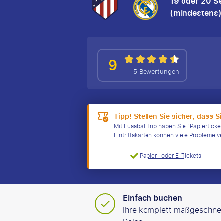
19 oder 20 
(
mindestens
9
5 Bewertungen
Tipp! Stellen Sie sicher, dass S
Mit FussballTrip haben Sie "Papierticke
Eintrittskarten können viele Probleme 
Papier- oder E-Tickets
Einfach buchen
Ihre komplett maßgeschne