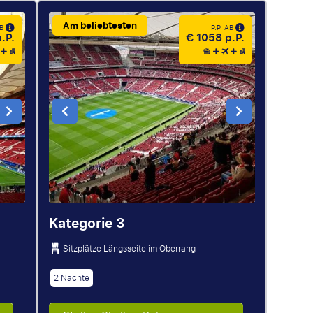
Am beliebtesten
AB
P.P. AB
.P.
€ 1058 p.P.
Kategorie 3
Sitzplätze Längsseite im Oberrang
2 Nächte