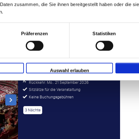
 Daten zusammen, die Sie ihnen bereitgestellt haben oder die s
2 Nächte
n.
Stellen Sie Ihre Reise zusammen
Präferenzen
Statistiken
Kategorie 3
P.P. AB
5 p.P.
Auswahl erlauben
Abfahrt: Fr.. 18 September 2026
Rückkehr: Mo.. 21 September 2026
Sitzlätze für die Veranstaltung
Keine Buchungsgebühren
3 Nächte