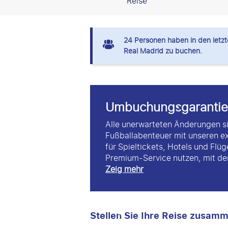
Reise
24
Personen haben in den letzte
Real Madrid zu buchen.
Umbuchungsgarantie
Alle unerwarteten Änderungen si
Fußballabenteuer mit unseren e
für Spieltickets, Hotels und Flü
Premium-Service nutzen, mit dem
Zeig mehr
Stellen Sie Ihre Reise zusam