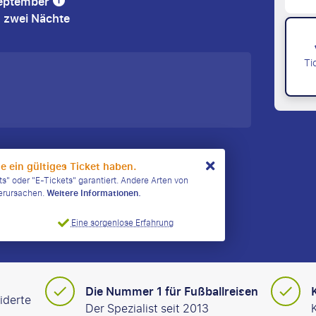
September
) zwei Nächte
Ti
ie ein gültiges Ticket haben.
ts" oder "E-Tickets" garantiert. Andere Arten von
verursachen.
Weitere Informationen.
Eine sorgenlose Erfahrung
Die Nummer 1 für Fußballreisen
iderte
Der Spezialist seit 2013