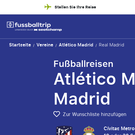
Stellen Sie Ihre Reise
Startseite
Vereine
Atlético Madrid
Real Madrid
/
/
/
Fußballreisen
Atlético M
Madrid
Zur Wunschliste hinzufügen
Cívitas Metr