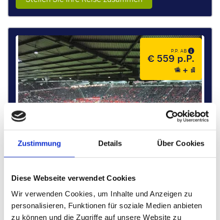
P.P. AB
€ 559 p.P.
Zustimmung
Details
Über Cookies
Diese Webseite verwendet Cookies
Wir verwenden Cookies, um Inhalte und Anzeigen zu
Victoria Warehouse Offsite Hospitality
personalisieren, Funktionen für soziale Medien anbieten
zu können und die Zugriffe auf unsere Website zu