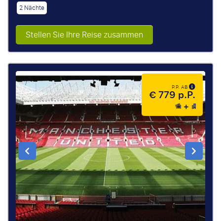
2 Nächte
Stellen Sie Ihre Reise zusammen
P.P. AB
€ 779 p.P.