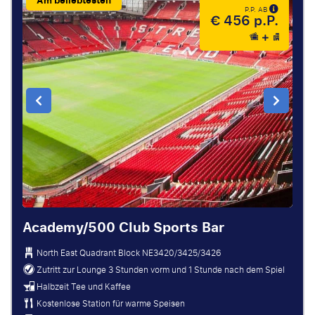
Am beliebtesten
P.P. AB
€ 456 p.P.
Academy/500 Club Sports Bar
North East Quadrant Block
NE3420/3425/3426
Zutritt zur Lounge 3 Stunden vorm und 1 Stunde nach dem Spiel
Halbzeit Tee und Kaffee
Kostenlose Station für warme Speisen