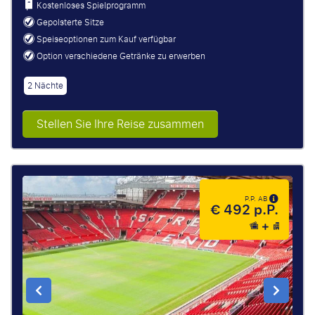
Kostenloses Spielprogramm
Gepolsterte Sitze
Speiseoptionen zum Kauf verfügbar
Option verschiedene Getränke zu erwerben
2 Nächte
Stellen Sie Ihre Reise zusammen
P.P. AB
€ 492 p.P.