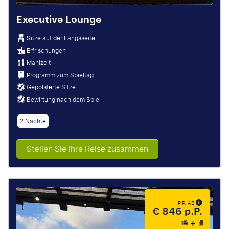
Executive Lounge
Sitze auf der Längsseite
Erfrischungen
Mahlzeit
Programm zum Spieltag
Gepolsterte Sitze
Bewirtung nach dem Spiel
2 Nächte
Stellen Sie Ihre Reise zusammen
P.P. AB
€ 846 p.P.