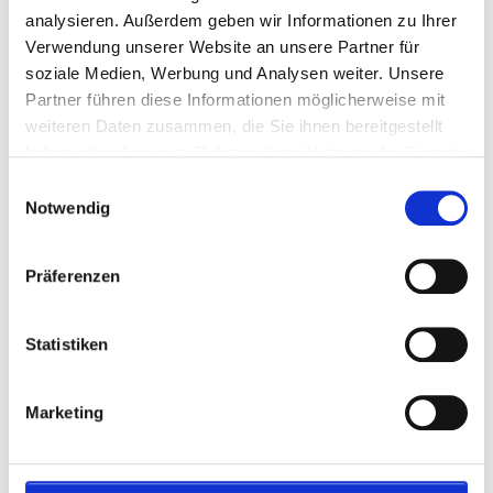
Block
N1404/N1405/N1410/S121/S122/S126
analysieren. Außerdem geben wir Informationen zu Ihrer
Büfett
Verwendung unserer Website an unsere Partner für
Getränke
soziale Medien, Werbung und Analysen weiter. Unsere
Zugriff 3 Stunden vor dem Spiel und 1 Stunde nach dem Spiel
Partner führen diese Informationen möglicherweise mit
Programm zum Spieltag
weiteren Daten zusammen, die Sie ihnen bereitgestellt
haben oder die sie im Rahmen Ihrer Nutzung der Dienste
gesammelt haben.
Einwilligungsauswahl
2 Nächte
Notwendig
Stellen Sie Ihre Reise zusammen
Präferenzen
Statistiken
P.P. AB
€ 633 p.P.
Marketing