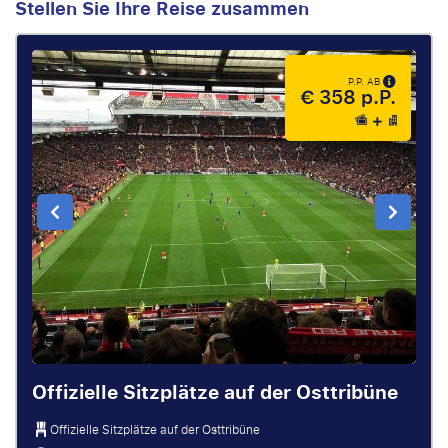
Stellen Sie Ihre Reise zusammen
P.P. AB
€ 358 p.P.
Offizielle Sitzplätze auf der Osttribüne
Offizielle Sitzplätze auf der Osttribüne