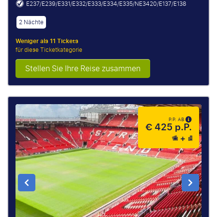
E237/E239/E331/E332/E333/E334/E335/NE3420/E137/E138
2 Nächte
Weniger als 11 Tickets
für diese Ticketkategorie
Stellen Sie Ihre Reise zusammen
P.P. AB
€ 425 p.P.