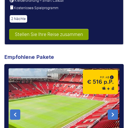
Kleiderordnung – Smart Casual
Kostenloses Spielprogramm
2 Nächte
Stellen Sie Ihre Reise zusammen
Empfohlene Pakete
P.P. AB
€ 516 p.P.