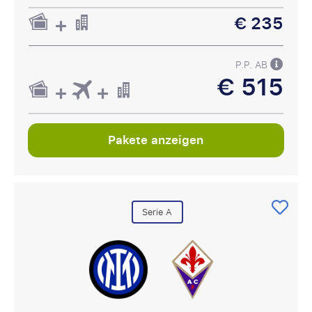
€ 235
P.P. AB
€ 515
Pakete anzeigen
Serie A