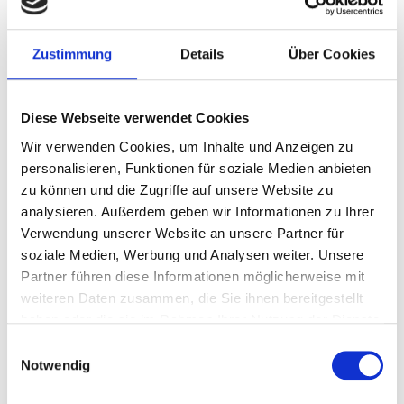
ist aber nicht nur schnell, sondern auch typisch
britisch: konservativ und voller Tradition und alter
Rituale. Genau diese Kombination gibt der Stadt
Zustimmung
Details
Über Cookies
einen ganz speziellen Charme. Darüber hinaus ist
London eine Stadt, die einfach alles zu bieten hat,
was es für einen gelungenen Städtetrip braucht.
Diese Webseite verwendet Cookies
Unzählige Museen (zu denen man häufig freien
Wir verwenden Cookies, um Inhalte und Anzeigen zu
Eintritt hat) und Läden, riesige Parks und natürlich
personalisieren, Funktionen für soziale Medien anbieten
viele Restaurants mit Kulinarischem aus aller Herren
zu können und die Zugriffe auf unsere Website zu
Länder sowie zahllose „Clubs” und „Pubs”.
analysieren. Außerdem geben wir Informationen zu Ihrer
Verwendung unserer Website an unsere Partner für
soziale Medien, Werbung und Analysen weiter. Unsere
Partner führen diese Informationen möglicherweise mit
weiteren Daten zusammen, die Sie ihnen bereitgestellt
haben oder die sie im Rahmen Ihrer Nutzung der Dienste
gesammelt haben.
Einwilligungsauswahl
Notwendig