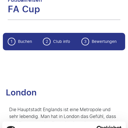
Fußballreisen
FA Cup
1
Buchen
2
Club info
3
Bewertungen
London
Die Hauptstadt Englands ist eine Metropole und
sehr lebendig. Man hat in London das Gefühl, dass
die Uhr etwas schneller tickt als anderswo. London