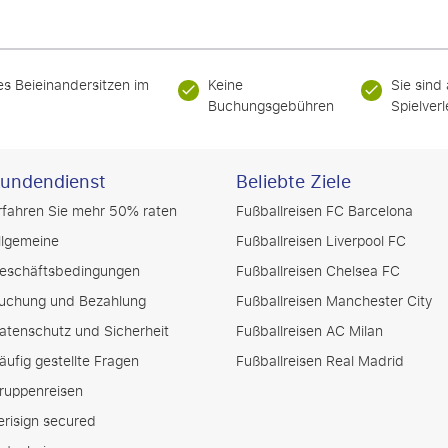
es Beieinandersitzen im
Keine
Sie sind
Buchungsgebühren
Spielver
undendienst
Beliebte Ziele
rfahren Sie mehr 50% raten
Fußballreisen FC Barcelona
llgemeine
Fußballreisen Liverpool FC
eschäftsbedingungen
Fußballreisen Chelsea FC
uchung und Bezahlung
Fußballreisen Manchester City
atenschutz und Sicherheit
Fußballreisen AC Milan
äufig gestellte Fragen
Fußballreisen Real Madrid
ruppenreisen
erisign secured