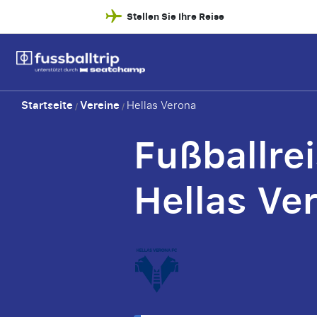
Stellen Sie Ihre Reise
Startseite
Vereine
Hellas Verona
/
/
Fußballre
Hellas Ve