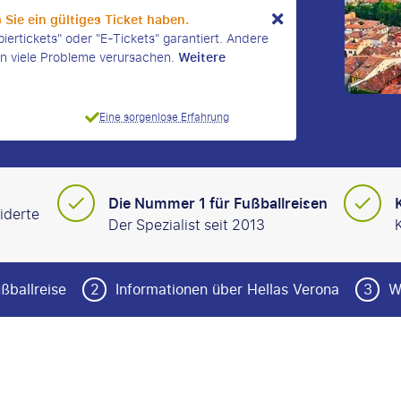
s Sie ein gültiges Ticket haben.
iertickets" oder "E-Tickets" garantiert. Andere
Weitere
en viele Probleme verursachen.
Eine sorgenlose Erfahrung
Die Nummer 1 für Fußballreisen
iderte
Der Spezialist seit 2013
ßballreise
2
Informationen über Hellas Verona
3
W